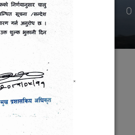
जनप्रतिनिधि
×
ालुवा
ो लागि दरभाउ-
गुमान सिंह अर्याल
पद्मा गुरुङ
नगर प्रमुख
उप– प्रमुख
ालुवा
9856046510
9856046511
ो लागि दरभाउ-