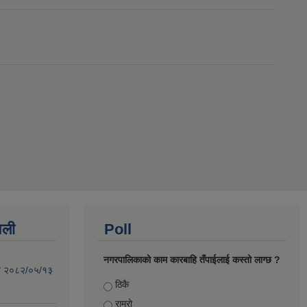
वली
Poll
नगरपालिकाको काम कारबाहि तँपाईलाई कस्तो लाग्छ ?
िति २०८२/०५/१३
Choices
ठिकै
राम्रो