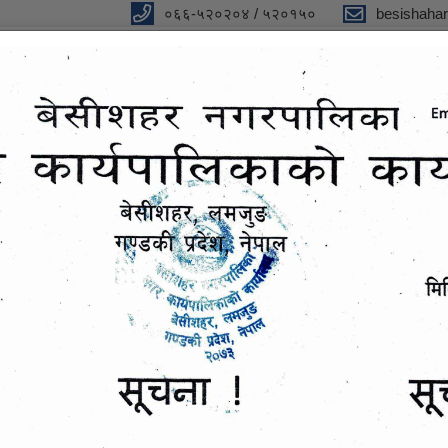
०६६-५२०२०४ / ५२०१५०
besishaha
िकाको कार्यालय,गण्डकी प्रदेश
ा
प्रतिवेदन
विधुतीय शुसासन सेवा
सूचना तथा जानकारी