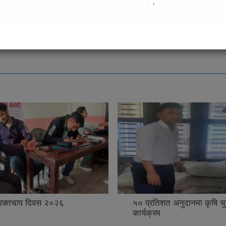
next ›
थप
च रक्तचाप दिवस २०२६
५० प्रतिशत अनुदानमा कृषि च
कार्यक्रम