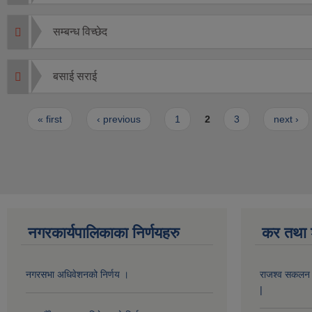
सम्बन्ध विच्छेद
बसाई सराई
Pages
« first
‹ previous
1
2
3
next ›
नगरकार्यपालिकाका निर्णयहरु
कर तथा श
नगरसभा अधिवेशनको निर्णय ।
राजश्व सकलन का
|