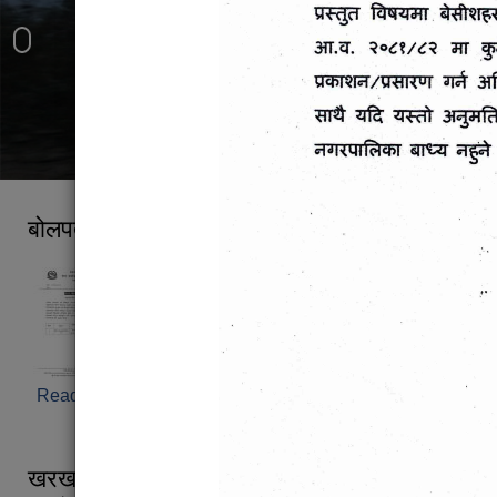
काउले पानी बाट देखिने मनोरम दृश्य
मनास्लु हिमश्रंखला
लमजुङ हिमाल
बोलपत्र स्वीकृत गर्ने आशयको सूचना ।
Read more
about बोलपत्र स्वीकृत गर्ने आशयको सूचना ।
खरखरे खण्डको सडक व्यवस्थापनका क्रममा निस्किएको