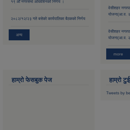
१९ औँ नगरसभा अधिवेशनको निर्णय ।
वेसीशहर नगरपा
योजना(आ.व. 
२०८२/१२/२३ गते बसेको कार्यपालिका बैठकको निर्णय
वेसीशहर नगरपा
अन्य
योजना(आ.व. 
more
हाम्रो फेसबुक पेज
हाम्रो ट
Tweets by b