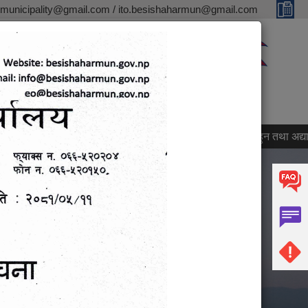
rmunicipality@gmail.com / ito.besishaharmun@gmail.com
English
नेपाली
ग्यालरी
राजपत्र
सम्पर्क
मेलमिलापकर्ताको सूचीमा सूचीकृत हुन तथा अद्यावधिक गर्ने