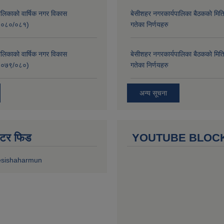
लिकाको वार्षिक नगर विकास
बे‍‍सीशहर नगरकार्यपालिका बैठककाे म
२०८०/०८१)
गतेका निर्णयहरु
लिकाको वार्षिक नगर विकास
बे‍‍सीशहर नगरकार्यपालिका बैठककाे म
२०७९/०८०)
गतेका निर्णयहरु
अन्य सूचना
ुईटर फिड
YOUTUBE BLOC
esishaharmun