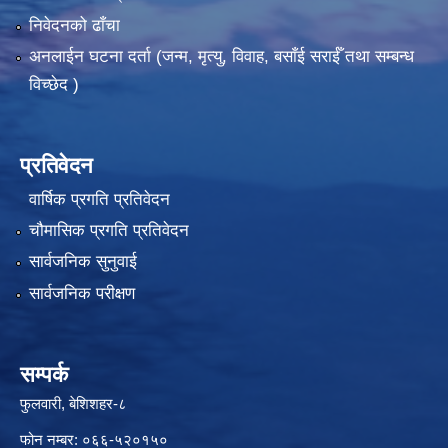
निवेदनको ढाँचा
अनलाईन घटना दर्ता (जन्म, मृत्यु, विवाह, बसाँई सराईँ तथा सम्बन्ध
विच्छेद )
प्रतिवेदन
वार्षिक प्रगति प्रतिवेदन
चौमासिक प्रगति प्रतिवेदन
सार्वजनिक सुनुवाई
सार्वजनिक परीक्षण
सम्पर्क
फुलवारी, बेशिशहर-८
फोन नम्बर: ०६६-५२०१५०