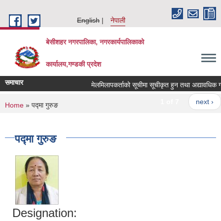
Skip to main content
English
नेपाली
बेसीशहर नगरपालिका, नगरकार्यपालिकाको
कार्यालय,गण्डकी प्रदेश
समाचार
मेलमिलापकर्ताको सूचीमा सूचीकृत हुन तथा अद्यावधिक गर्ने 
1 of 7
next ›
You are here
Home
» पद्मा गुरुङ
पद्मा गुरुङ
Designation: