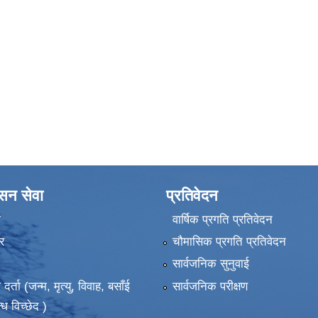
ासन सेवा
प्रतिवेदन
ा
वार्षिक प्रगति प्रतिवेदन
र
चौमासिक प्रगति प्रतिवेदन
सार्वजनिक सुनुवाई
ता (जन्म, मृत्यु, विवाह, बसाँई
सार्वजनिक परीक्षण
्ध विच्छेद )