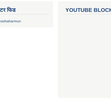
ुईटर फिड
YOUTUBE BLOC
esishaharmun