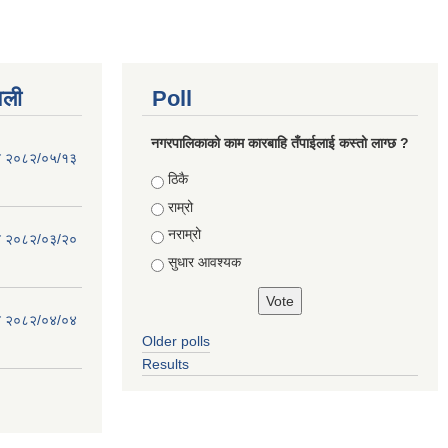
वली
Poll
नगरपालिकाको काम कारबाहि तँपाईलाई कस्तो लाग्छ ?
िति २०८२/०५/१३
Choices
ठिकै
राम्रो
नराम्रो
िति २०८२/०३/२०
सुधार आवश्यक
िति २०८२/०४/०४
Older polls
Results