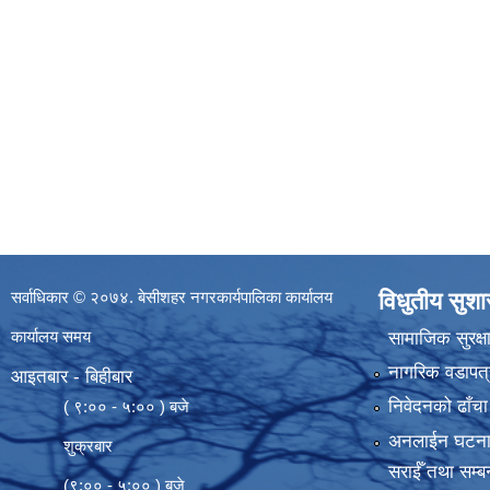
सर्वाधिकार © २०७४. बेसीशहर नगरकार्यपालिका कार्यालय
विधुतीय सुश
कार्यालय समय
सामाजिक सुरक्ष
नागरिक वडापत्
आइतबार - बिहीबार
निवेदनको ढाँचा
( ९:०० - ५:०० ) बजे
अनलाईन घटना दर्
शुक्रबार
सराईँ तथा सम्बन
(९:०० - ५:०० ) बजे