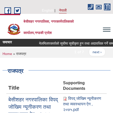
Skip to main content
English
नेपाली
बेसीशहर नगरपालिका, नगरकार्यपालिकाको
कार्यालय,गण्डकी प्रदेश
समाचार
मेलमिलापकर्ताको सूचीमा सूचीकृत हुन तथा अद्यावधिक गर्ने सम्बन्ध
1 of 7
next ›
You are here
Home
» राजपत्र
राजपत्र
Supporting
Title
Documents
विपद् जोखिम न्यूनीकरण
बेसीशहर नगरपालिका विपद्
तथा व्यवस्थापन ऐन ,
जोखिम न्यूनीकरण तथा
२०७५.pdf