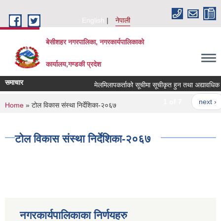
Skip to main content
English
नेपाली
बेसीशहर नगरपालिका, नगरकार्यपालिकाको
कार्यालय,गण्डकी प्रदेश
समाचार
मेलमिलापकर्ताको सूचीमा सूचीकृत हुन तथा अद्यावधिक गर्ने
1 of 7
next ›
You are here
Home
» टोल विकास संस्था निर्देशिका-२०६७
टोल विकास संस्था निर्देशिका-२०६७
नगरकार्यपालिकाका निर्णयहरु