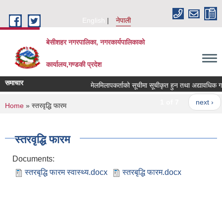
Skip to main content
English
नेपाली
बेसीशहर नगरपालिका, नगरकार्यपालिकाको
कार्यालय,गण्डकी प्रदेश
समाचार
मेलमिलापकर्ताको सूचीमा सूचीकृत हुन तथा अद्यावधिक गर्ने 
1 of 7
next ›
You are here
Home
» स्तरवृद्धि फारम
स्तरवृद्धि फारम
Documents:
स्तरबृद्धि फारम स्वास्थ्य.docx
स्तरबृद्धि फारम.docx