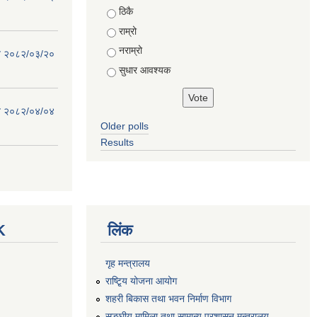
Choices
ठिकै
राम्रो
नराम्रो
िति २०८२/०३/२०
सुधार आवश्यक
िति २०८२/०४/०४
Older polls
Results
K
लिंक
गृह मन्त्रालय
राष्टि्ृय योजना आयोग
शहरी बिकास तथा भवन निर्माण विभाग
सङ्घीय मामिला तथा सामान्य प्रशासन मन्त्रालय