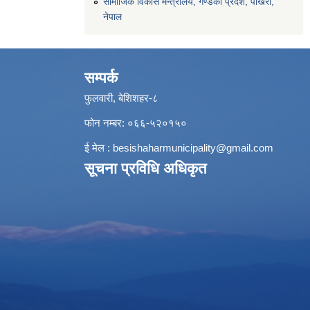
सामाजिक विकास मन्त्रालय, गण्डकी प्रदेश, पोखरा,
नेपाल
सम्पर्क
फुलवारी, बेशिशहर-८
फोन नम्बर: ०६६-५२०१५०
ई मेल :
besishaharmunicipality@gmail.com
सूचना प्रविधि अधिकृत