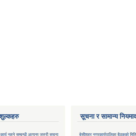
ुल्कहरु
सूचना र सामान्य नियमा
र्य नहुने सम्बन्धी अत्यन्त जरुरी सूचना
बे‍‍सीशहर नगरकार्यपालिका बैठककाे म