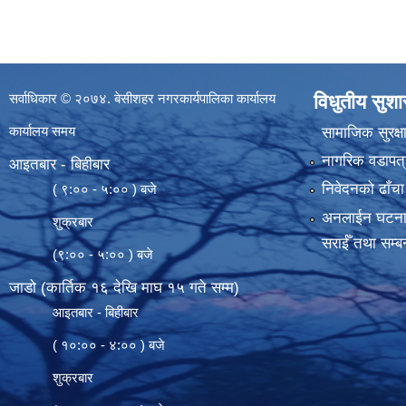
सर्वाधिकार © २०७४. बेसीशहर नगरकार्यपालिका कार्यालय
विधुतीय सुश
कार्यालय समय
सामाजिक सुरक्ष
नागरिक वडापत्
आइतबार - बिहीबार
निवेदनको ढाँचा
( ९:०० - ५:०० ) बजे
अनलाईन घटना दर्
शुक्रबार
सराईँ तथा सम्बन
(९:०० - ५:०० ) बजे
जाडो (कार्तिक १६ देखि माघ १५ गते सम्म)
आइतबार - बिहीबार
( १०:०० - ४:०० ) बजे
शुक्रबार