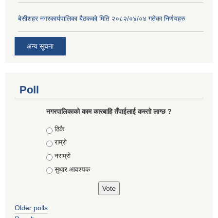
बे‍‍सीशहर नगरकार्यपालिका बैठककाे मिति २०८२/०४/०४ गतेका निर्णयहरु
अन्य सूचना
Poll
नगरपालिकाको काम कारबाहि तँपाईलाई कस्तो लाग्छ ?
Choices
ठिकै
राम्रो
नराम्रो
सुधार आवश्यक
Older polls