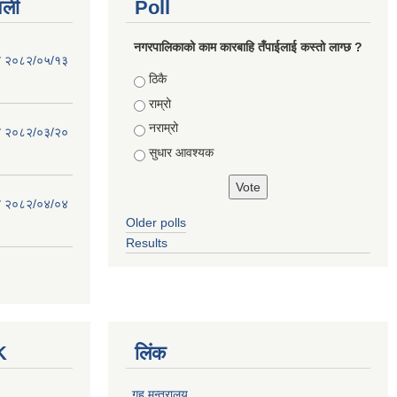
वली
Poll
नगरपालिकाको काम कारबाहि तँपाईलाई कस्तो लाग्छ ?
िति २०८२/०५/१३
Choices
ठिकै
राम्रो
नराम्रो
िति २०८२/०३/२०
सुधार आवश्यक
िति २०८२/०४/०४
Older polls
Results
K
लिंक
गृह मन्त्रालय