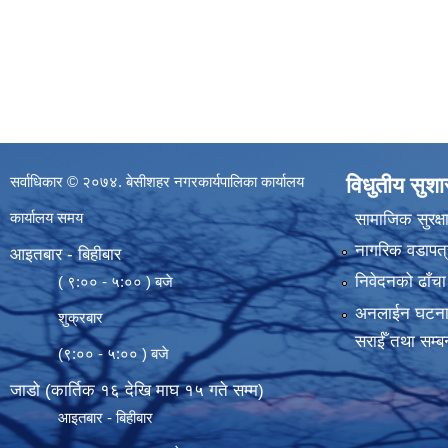
सर्वाधिकार © २०७४. बेसीशहर नगरकार्यपालिका कार्यालय
विधुतीय सुश
कार्यालय समय
सामाजिक सुरक्ष
नागरिक वडापत्
आइतबार - बिहीबार
निवेदनको ढाँचा
( ९:०० - ५:०० ) बजे
अनलाईन घटना दर्
शुक्रबार
सराईँ तथा सम्बन
(९:०० - ५:०० ) बजे
जाडो (कार्तिक १६ देखि माघ १५ गते सम्म)
आइतबार - बिहीबार