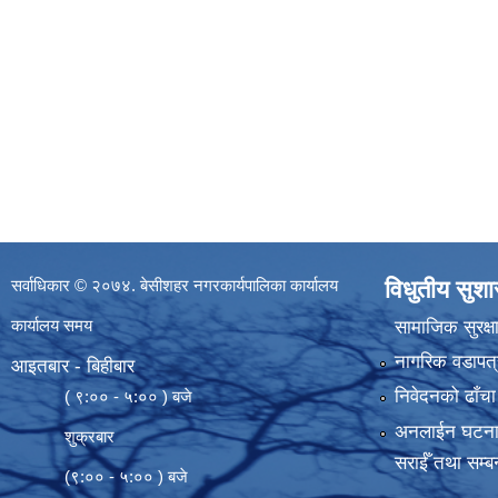
सर्वाधिकार © २०७४. बेसीशहर नगरकार्यपालिका कार्यालय
विधुतीय सुश
कार्यालय समय
सामाजिक सुरक्ष
नागरिक वडापत्
आइतबार - बिहीबार
निवेदनको ढाँचा
( ९:०० - ५:०० ) बजे
अनलाईन घटना दर्
शुक्रबार
सराईँ तथा सम्बन
(९:०० - ५:०० ) बजे