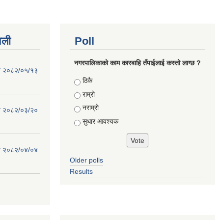
वली
Poll
नगरपालिकाको काम कारबाहि तँपाईलाई कस्तो लाग्छ ?
िति २०८२/०५/१३
Choices
ठिकै
राम्रो
नराम्रो
िति २०८२/०३/२०
सुधार आवश्यक
िति २०८२/०४/०४
Older polls
Results