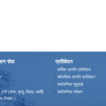
ासन सेवा
प्रतिवेदन
ा
वार्षिक प्रगति प्रतिवेदन
र
चौमासिक प्रगति प्रतिवेदन
सार्वजनिक सुनुवाई
ता (जन्म, मृत्यु, विवाह, बसाँई
सार्वजनिक परीक्षण
्ध विच्छेद )