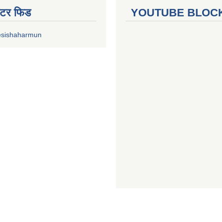
ुईटर फिड
YOUTUBE BLOC
esishaharmun