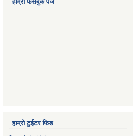
हाम्रो फेसबुक पेज
हाम्रो टुईटर फिड