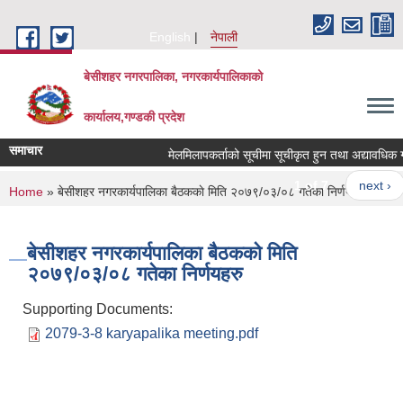
Skip to main content
English
नेपाली
बेसीशहर नगरपालिका, नगरकार्यपालिकाको
कार्यालय,गण्डकी प्रदेश
समाचार
मेलमिलापकर्ताको सूचीमा सूचीकृत हुन तथा अद्यावधिक गर्ने
1 of 7
next ›
You are here
Home
» बे‍‍सीशहर नगरकार्यपालिका बैठककाे मिति २०७९/०३/०८ गतेका निर्णयहरु
बे‍‍सीशहर नगरकार्यपालिका बैठककाे मिति
२०७९/०३/०८ गतेका निर्णयहरु
Supporting Documents:
2079-3-8 karyapalika meeting.pdf