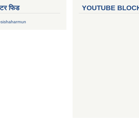
ुईटर फिड
YOUTUBE BLOC
esishaharmun