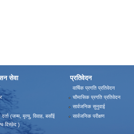
ासन सेवा
प्रतिवेदन
ा
वार्षिक प्रगति प्रतिवेदन
र
चौमासिक प्रगति प्रतिवेदन
सार्वजनिक सुनुवाई
ता (जन्म, मृत्यु, विवाह, बसाँई
सार्वजनिक परीक्षण
्ध विच्छेद )