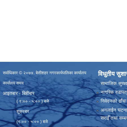
सर्वाधिकार © २०७४. बेसीशहर नगरकार्यपालिका कार्यालय
विधुतीय सुश
कार्यालय समय
सामाजिक सुरक्ष
नागरिक वडापत्
आइतबार - बिहीबार
निवेदनको ढाँचा
( ९:०० - ५:०० ) बजे
अनलाईन घटना दर्
शुक्रबार
सराईँ तथा सम्बन
(९:०० - ५:०० ) बजे