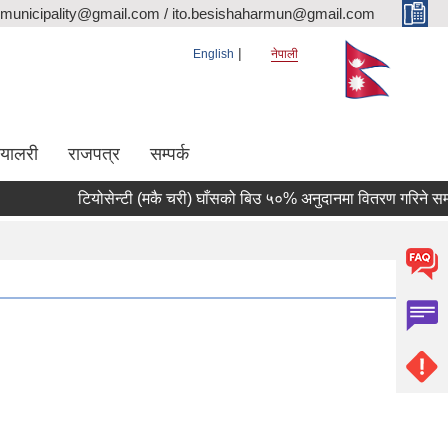
rmunicipality@gmail.com / ito.besishaharmun@gmail.com
English
नेपाली
ग्यालरी
राजपत्र
सम्पर्क
टियोसेन्टी (मकै चरी) घाँसको बिउ ५०% अनुदानमा वितरण गरिने सम्बन्धी