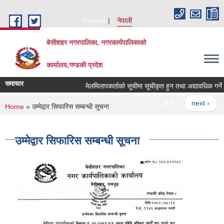
Skip to main content
English
नेपाली
बेसीशहर नगरपालिका, नगरकार्यपालिकाको
कार्यालय,गण्डकी प्रदेश
समाचार
मेलमिलापकर्ताको सूचीमा सूचीकृत हुन तथा अद्यावधिक गर्ने सम्
1 of 7
next ›
You are here
Home
» उम्मेद्वार सिफारिस सम्बन्धी सूचना
उम्मेद्वार सिफारिस सम्बन्धी सूचना