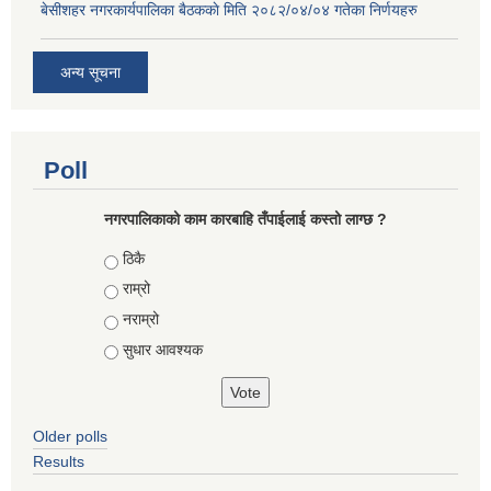
बे‍‍सीशहर नगरकार्यपालिका बैठककाे मिति २०८२/०४/०४ गतेका निर्णयहरु
अन्य सूचना
Poll
नगरपालिकाको काम कारबाहि तँपाईलाई कस्तो लाग्छ ?
Choices
ठिकै
राम्रो
नराम्रो
सुधार आवश्यक
Older polls
Results