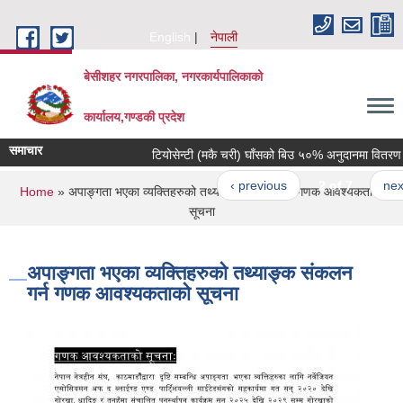
Skip to main content
English
नेपाली
बेसीशहर नगरपालिका, नगरकार्यपालिकाको
कार्यालय,गण्डकी प्रदेश
समाचार
टियोसेन्टी (मकै चरी) घाँसको बिउ ५०% अनुदानमा वितरण गरिन
‹ previous
2 of 7
next ›
You are here
Home
» अपाङ्गता भएका व्यक्तिहरुको तथ्याङ्क संकलन गर्न गणक आवश्यकताको
सूचना
अपाङ्गता भएका व्यक्तिहरुको तथ्याङ्क संकलन
गर्न गणक आवश्यकताको सूचना