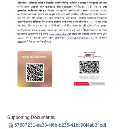
Supporting Documents:
57687231-ea38-4f6b-b235-41bc90f4ab3f.pdf