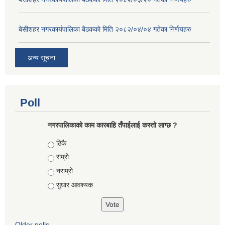
बे‍‍सीशहर नगरकार्यपालिका बैठककाे मिति २०८२/०४/०४ गतेका निर्णयहरु
अन्य सूचना
Poll
नगरपालिकाको काम कारबाहि तँपाईलाई कस्तो लाग्छ ?
Choices
ठिकै
राम्रो
नराम्रो
सुधार आवश्यक
Older polls